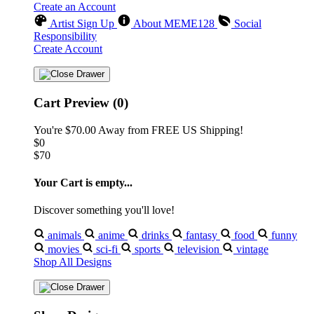
Create an Account
Artist Sign Up
About MEME128
Social
Responsibility
Create Account
Cart Preview (0)
You're
$70.00
Away from
FREE US Shipping!
$0
$70
Your Cart is empty...
Discover something you'll love!
animals
anime
drinks
fantasy
food
funny
movies
sci-fi
sports
television
vintage
Shop All Designs