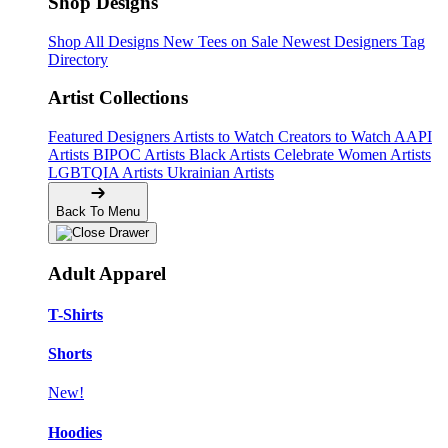
Shop Designs
Shop All Designs
New Tees on Sale
Newest Designers
Tag
Directory
Artist Collections
Featured Designers
Artists to Watch
Creators to Watch
AAPI
Artists
BIPOC Artists
Black Artists
Celebrate Women Artists
LGBTQIA Artists
Ukrainian Artists
Back To Menu
Adult Apparel
T-Shirts
Shorts
New!
Hoodies