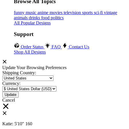
Browse All Topics
funny
music
anime
movies
television
sports
sci-fi
vintage
animals
drinks
food
politics
All Popular Designs
Support
Order Status
FAQ
Contact Us
Shop All Designs
Update Your Browsing Preferences
Shipping Country:
Currency:
Cancel
Katie:
5'10"
160