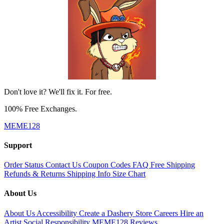
Don't love it? We'll fix it. For free.
100% Free Exchanges.
MEME128
Support
Order Status
Contact Us
Coupon Codes
FAQ
Free Shipping
Refunds & Returns
Shipping Info
Size Chart
About Us
About Us
Accessibility
Create a Dashery Store
Careers
Hire an
Artist
Social Responsibility
MEME128 Reviews