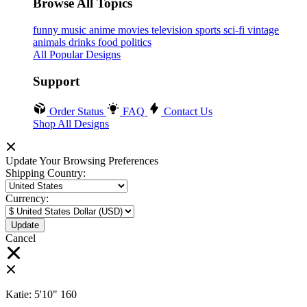
Browse All Topics
funny
music
anime
movies
television
sports
sci-fi
vintage
animals
drinks
food
politics
All Popular Designs
Support
Order Status
FAQ
Contact Us
Shop All Designs
Update Your Browsing Preferences
Shipping Country:
Currency:
Cancel
Katie:
5'10"
160