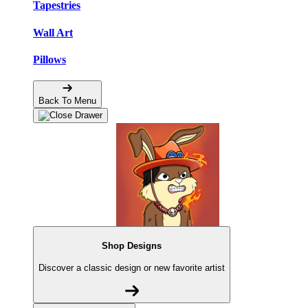
Tapestries
Wall Art
Pillows
Back To Menu
Shop Designs
Discover a classic design or new favorite artist