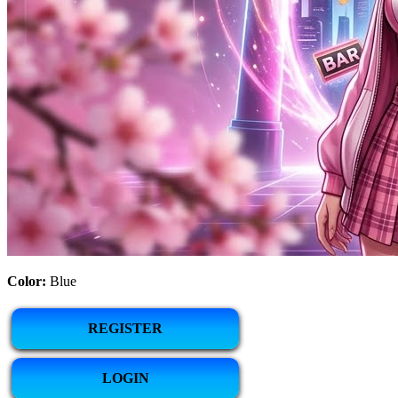
Color:
Blue
REGISTER
LOGIN