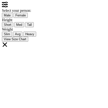
Select your person:
Male
Female
Height
Short
Med
Tall
Weight
Slim
Avg
Heavy
View Size Chart