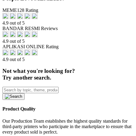
MEME128 Rating
4.9 out of 5
BANDAR RESMI Reviews
4.9 out of 5
APLIKASI ONLINE Rating
4.9 out of 5
Not what you're looking for?
Try another search.
Product Quality
Our Production Team establishes the highest quality standards for
third-party printers who participate in the marketplace to ensure that
every product sold is perfect.