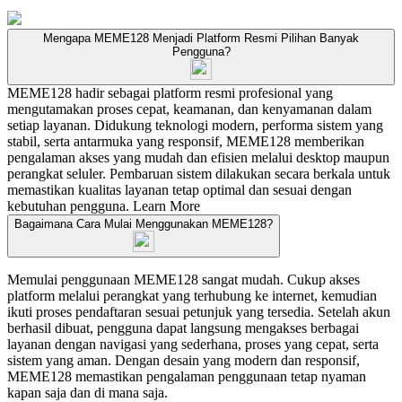
Mengapa MEME128 Menjadi Platform Resmi Pilihan Banyak
Pengguna?
MEME128 hadir sebagai platform resmi profesional yang
mengutamakan proses cepat, keamanan, dan kenyamanan dalam
setiap layanan. Didukung teknologi modern, performa sistem yang
stabil, serta antarmuka yang responsif, MEME128 memberikan
pengalaman akses yang mudah dan efisien melalui desktop maupun
perangkat seluler. Pembaruan sistem dilakukan secara berkala untuk
memastikan kualitas layanan tetap optimal dan sesuai dengan
kebutuhan pengguna.
Learn More
Bagaimana Cara Mulai Menggunakan MEME128?
Memulai penggunaan MEME128 sangat mudah. Cukup akses
platform melalui perangkat yang terhubung ke internet, kemudian
ikuti proses pendaftaran sesuai petunjuk yang tersedia. Setelah akun
berhasil dibuat, pengguna dapat langsung mengakses berbagai
layanan dengan navigasi yang sederhana, proses yang cepat, serta
sistem yang aman. Dengan desain yang modern dan responsif,
MEME128 memastikan pengalaman penggunaan tetap nyaman
kapan saja dan di mana saja.