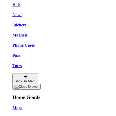
Hats
New!
Stickers
Magnets
Phone Cases
Pins
Totes
Back To Menu
Home Goods
Mugs