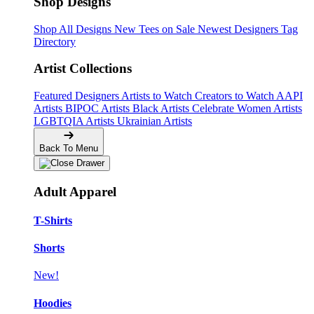
Shop Designs
Shop All Designs
New Tees on Sale
Newest Designers
Tag
Directory
Artist Collections
Featured Designers
Artists to Watch
Creators to Watch
AAPI
Artists
BIPOC Artists
Black Artists
Celebrate Women Artists
LGBTQIA Artists
Ukrainian Artists
Back To Menu
Adult Apparel
T-Shirts
Shorts
New!
Hoodies