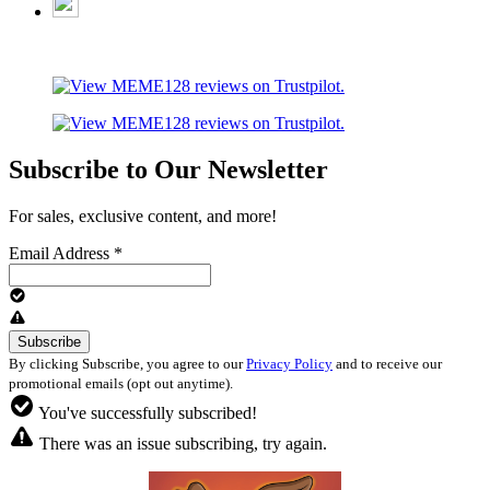
Subscribe to Our Newsletter
For sales, exclusive content, and more!
Email Address
*
By clicking Subscribe, you agree to our
Privacy Policy
and to receive our
promotional emails (opt out anytime).
You've successfully subscribed!
There was an issue subscribing, try again.