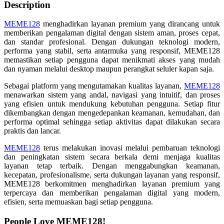
Description
MEME128
menghadirkan layanan premium yang dirancang untuk
memberikan pengalaman digital dengan sistem aman, proses cepat,
dan standar profesional. Dengan dukungan teknologi modern,
performa yang stabil, serta antarmuka yang responsif, MEME128
memastikan setiap pengguna dapat menikmati akses yang mudah
dan nyaman melalui desktop maupun perangkat seluler kapan saja.
Sebagai platform yang mengutamakan kualitas layanan,
MEME128
menawarkan sistem yang andal, navigasi yang intuitif, dan proses
yang efisien untuk mendukung kebutuhan pengguna. Setiap fitur
dikembangkan dengan mengedepankan keamanan, kemudahan, dan
performa optimal sehingga setiap aktivitas dapat dilakukan secara
praktis dan lancar.
MEME128
terus melakukan inovasi melalui pembaruan teknologi
dan peningkatan sistem secara berkala demi menjaga kualitas
layanan tetap terbaik. Dengan menggabungkan keamanan,
kecepatan, profesionalisme, serta dukungan layanan yang responsif,
MEME128 berkomitmen menghadirkan layanan premium yang
terpercaya dan memberikan pengalaman digital yang modern,
efisien, serta memuaskan bagi setiap pengguna.
People Love MEME128!