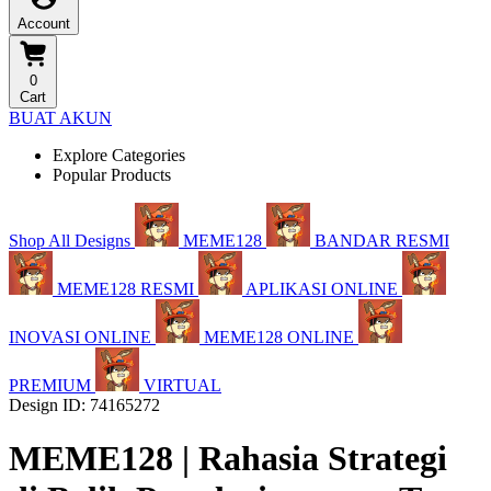
Account
0
Cart
BUAT AKUN
Explore Categories
Popular Products
Shop All Designs
MEME128
BANDAR RESMI
MEME128 RESMI
APLIKASI ONLINE
INOVASI ONLINE
MEME128 ONLINE
PREMIUM
VIRTUAL
Design ID: 74165272
MEME128 | Rahasia Strategi