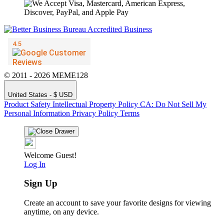
© 2011 - 2026 MEME128
United States - $ USD
Product Safety
Intellectual Property Policy
CA: Do Not Sell My
Personal Information
Privacy Policy
Terms
Welcome Guest!
Log In
Sign Up
Create an account to save your favorite designs for viewing
anytime, on any device.