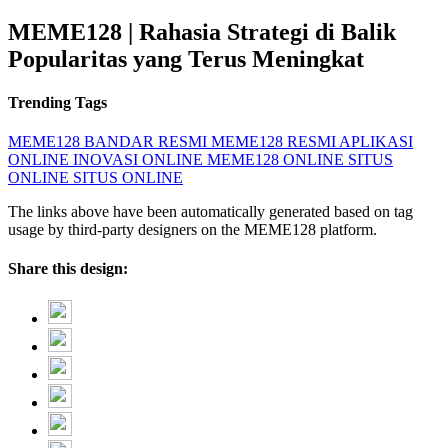
MEME128 | Rahasia Strategi di Balik
Popularitas yang Terus Meningkat
Trending Tags
MEME128
BANDAR RESMI
MEME128 RESMI
APLIKASI
ONLINE
INOVASI ONLINE
MEME128 ONLINE
SITUS
ONLINE
SITUS ONLINE
The links above have been automatically generated based on tag
usage by third-party designers on the MEME128 platform.
Share this design: